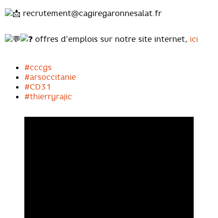
recrutement@cagiregaronnesalat.fr
offres d’emplois sur notre site internet,
ici
#cccgs
#arsoccitanie
#CD31
#thierryrajic