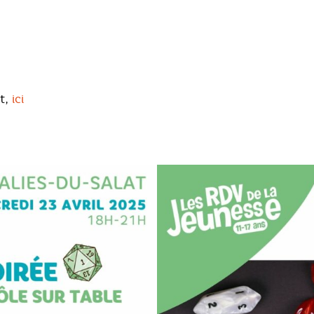
at,
ici