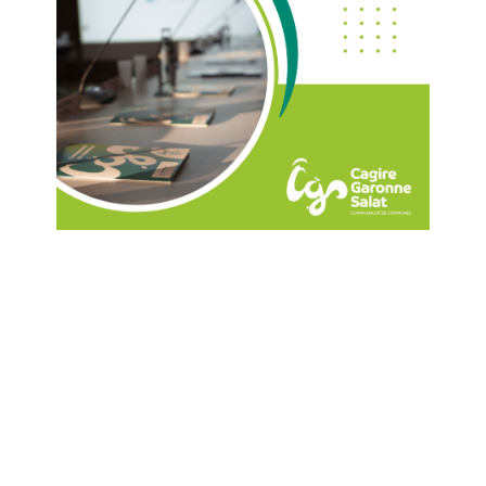
Liens utiles
ns légales
- Icônes conçues par
Freepik
from
www.flatic