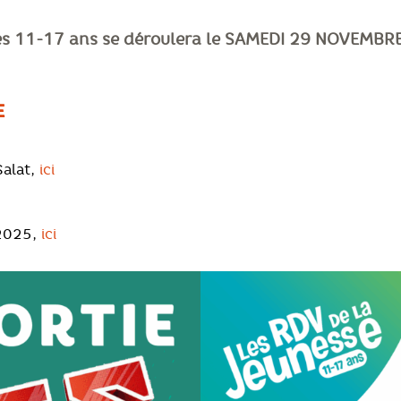
 les 11-17 ans se déroulera le SAMEDI 29 NOVE
E
Salat,
ici
2025,
ici