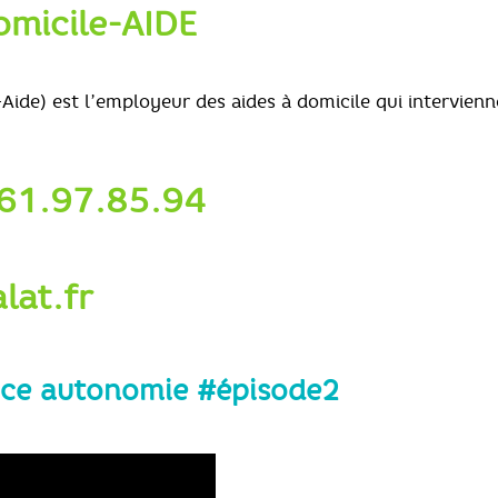
omicile-AIDE
ide) est l’employeur des aides à domicile qui intervienn
.61.97.85.94
lat.fr
vice autonomie #épisode2