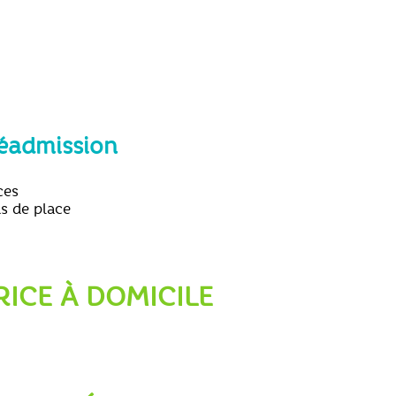
réadmission
ces
as de place
ICE À DOMICILE