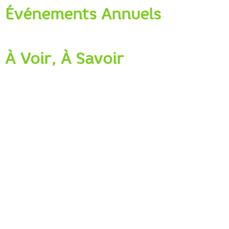
Événements Annuels
À Voir, À Savoir
Patrimoine:
Thermes romains
Station thermale avec une eau d’un indice de salinité
de 320 g/l, qui en fait l’eau la plus minéralisée
d’Europe
Église Notre-Dame-de-la-Pitié de Salies-du-Salat,
inscrite au titre des monuments historiques depuis