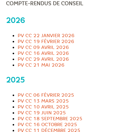
COMPTE-RENDUS DE CONSEIL
2026
PV CC 22 JANVIER 2026
PV CC 19 FÉVRIER 2026
PV CC 09 AVRIL 2026
PV CC 16 AVRIL 2026
PV CC 29 AVRIL 2026
PV CC 21 MAI 2026
2025
PV CC 06 FÉVRIER 2025
PV CC 13 MARS 2025
PV CC 10 AVRIL 2025
PV CC 19 JUIN 2025
PV CC 18 SEPTEMBRE 2025
PV CC 16 OCTOBRE 2025
PV CC 11 DÉCEMBRE 2025