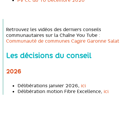
Retrouvez les vidéos des derniers conseils
communautaires sur la Chaîne You Tube :
Communauté de communes Cagire Garonne Salat
Les décisions du conseil
2026
Délibérations janvier 2026,
ici
Délibération motion Fibre Excellence,
ici
Délibérations 09 avril 2026,
ici
délibérations 16 avril 2026,
ici
Délibérations 29 avril 2026,
ici
Délibérations 21 mai 2026,
ici
2025